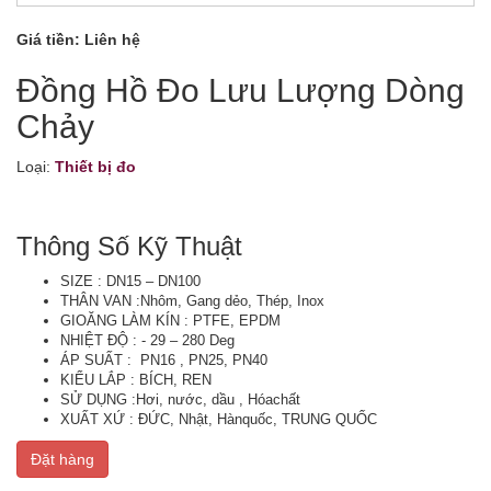
Giá tiền:
Liên hệ
Đồng Hồ Đo Lưu Lượng Dòng
Chảy
Loại:
Thiết bị đo
Thông Số Kỹ Thuật
SIZE : DN15 – DN100
THÂN VAN :Nhôm, Gang dẻo, Thép, Inox
GIOĂNG LÀM KÍN : PTFE, EPDM
NHIỆT ĐỘ : - 29 – 280 Deg
ÁP SUẤT : PN16 , PN25, PN40
KIỂU LẮP : BÍCH, REN
SỬ DỤNG :Hơi, nước, dầu , Hóachất
XUẤT XỨ : ĐỨC, Nhật, Hànquốc, TRUNG QUỐC
Đặt hàng