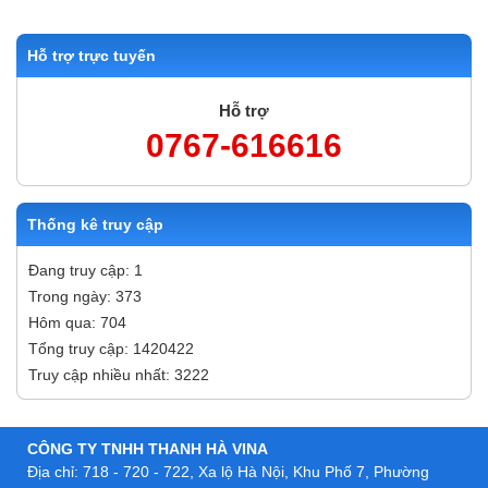
Hỗ trợ trực tuyến
Hỗ trợ
0767-616616
Thống kê truy cập
Đang truy cập: 1
Trong ngày: 373
Hôm qua: 704
Tổng truy cập: 1420422
Truy cập nhiều nhất: 3222
CÔNG TY TNHH THANH HÀ VINA
Địa chỉ: 718 - 720 - 722, Xa lộ Hà Nội, Khu Phố 7, Phường