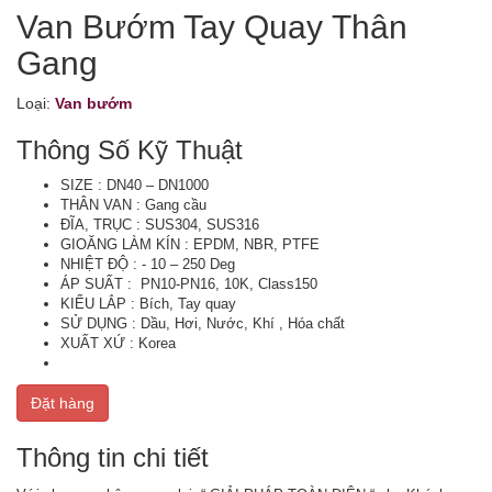
Van Bướm Tay Quay Thân
Gang
Loại:
Van bướm
Thông Số Kỹ Thuật
SIZE : DN40 – DN1000
THÂN VAN : Gang cầu
ĐĨA, TRỤC : SUS304, SUS316
GIOĂNG LÀM KÍN : EPDM, NBR, PTFE
NHIỆT ĐỘ : - 10 – 250 Deg
ÁP SUẤT : PN10-PN16, 10K, Class150
KIỂU LẮP : Bích, Tay quay
SỬ DỤNG : Dầu, Hơi, Nước, Khí , Hóa chất
XUẤT XỨ : Korea
Đặt hàng
Thông tin chi tiết