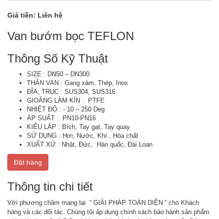
Giá tiền:
Liên hệ
Van bướm bọc TEFLON
Thông Số Kỹ Thuật
SIZE : DN50 – DN300
THÂN VAN : Gang xám, Thép, Inox
ĐĨA, TRỤC : SUS304, SUS316
GIOĂNG LÀM KÍN : PTFE
NHIỆT ĐỘ : - 10 – 250 Deg
ÁP SUẤT : PN10-PN16
KIỂU LẮP : Bích, Tay gạt, Tay quay
SỬ DỤNG : Hơi, Nước, Khí , Hóa chất
XUẤT XỨ : Nhật, Đức, Hàn quốc, Đài Loan
Đặt hàng
Thông tin chi tiết
Với phương châm mang lại “ GIẢI PHÁP TOÀN DIỆN “ cho Khách
hàng và các đối tác. Chúng tôi áp dụng chính sách bảo hành sản phẩm