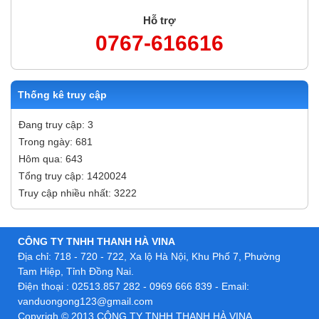
Hỗ trợ
0767-616616
Thống kê truy cập
Đang truy cập: 3
Trong ngày: 681
Hôm qua: 643
Tổng truy cập: 1420024
Truy cập nhiều nhất: 3222
CÔNG TY TNHH THANH HÀ VINA
Địa chỉ: 718 - 720 - 722, Xa lộ Hà Nội, Khu Phố 7, Phường
Tam Hiệp, Tỉnh Đồng Nai.
Điện thoại : 02513.857 282 - 0969 666 839 - Email:
vanduongong123@gmail.com
Copyrigh © 2013 CÔNG TY TNHH THANH HÀ VINA